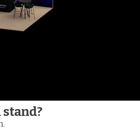
 stand?
n.