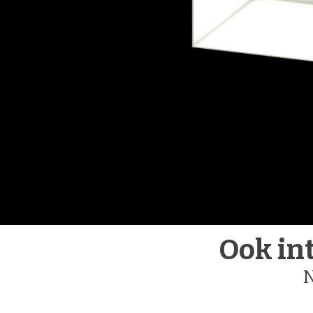
Ook in
N