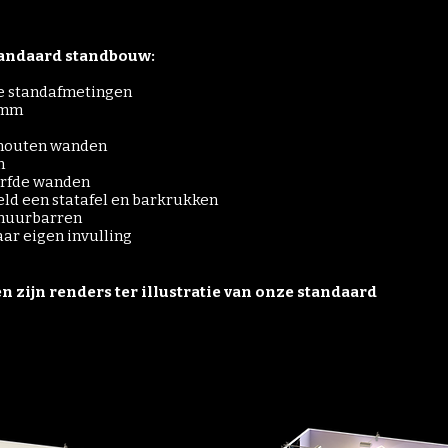
standaard standbouw:
de standafmetingen
 mm
 houten wanden
n
verfde wanden
eld een statafel en barkrukken
e huurbarren
aar eigen invulling
 zijn renders ter illustratie van onze standaard