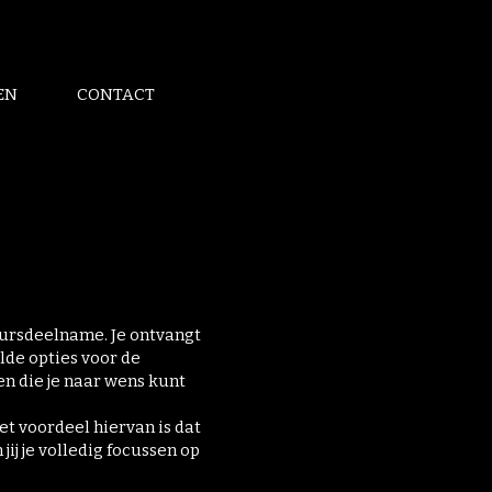
EN
CONTACT
beursdeelname. Je ontvangt
lde opties voor de
en die je naar wens kunt
et voordeel hiervan is dat
jij je volledig focussen op