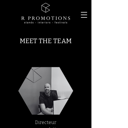
MEET THE TEAM
Directeur