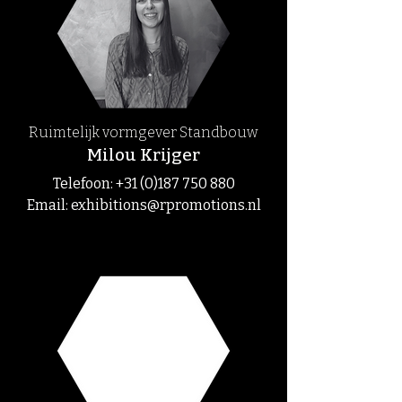
Ruimtelijk vormgever Standbouw
Milou Krijger
Telefoon:
+31 (0)187 750 880
Email:
exhibitions@rpromotions.nl