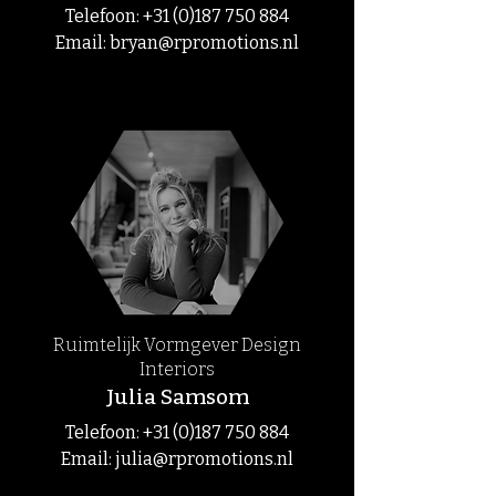
Telefoon:
+31 (0)187 750 884
Email:
bryan@rpromotions.nl
Ruimtelijk Vormgever Design
Interiors
Julia Samsom
Telefoon:
+31 (0)187 750 884
Email:
julia@rpromotions.nl