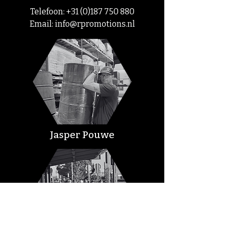
Telefoon:
+31 (0)187 750 880
Email:
info@rpromotions.nl
Jasper Pouwe