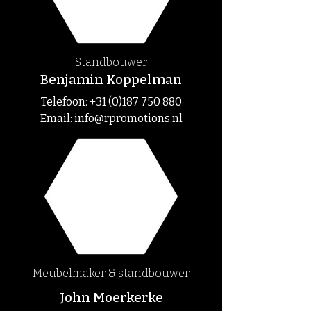
Standbouwer
Benjamin Koppelman
Telefoon:
+31 (0)187 750 880
Email:
info@rpromotions.nl
Meubelmaker & standbouwer
John Moerkerke