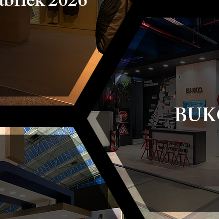
briek 2026
BUK