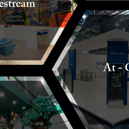
estream
At - 